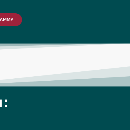
РАММУ
: