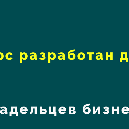
рс разработан д
адельцев бизн