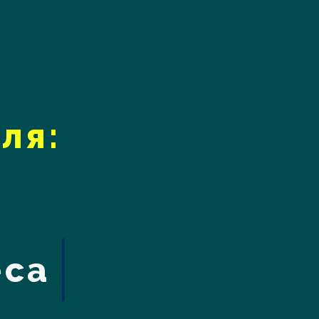
ля:
еса