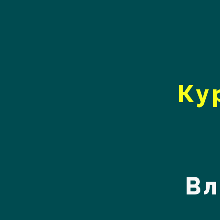
Ку
Вл